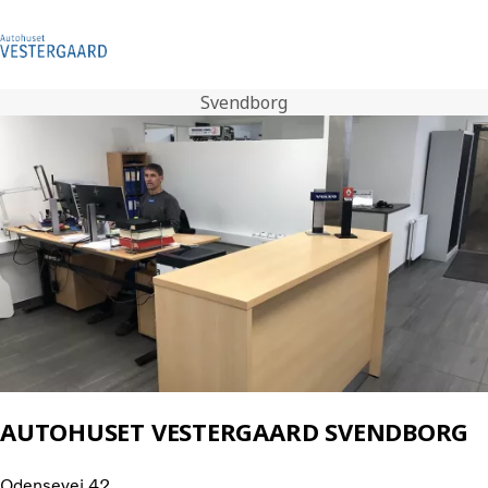
Svendborg
Volvo Lastbiler
Renault Trucks
Serviceydelser
Brugte lastbiler
Nyheder
Penta
Kontakt os
Karriere
AUTOHUSET VESTERGAARD SVENDBORG
Odensevej 42