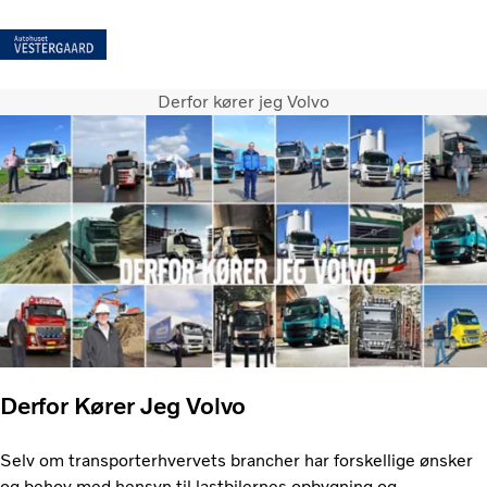
Derfor kører jeg Volvo
Kunde login
Volvo Lastbiler
Renault Trucks
Serviceydelser
Brugte lastbiler
Nyheder
Penta
Kontakt os
Karriere
Derfor Kører Jeg Volvo
Selv om transporterhvervets brancher har forskellige ønsker
og behov med hensyn til lastbilernes opbygning og