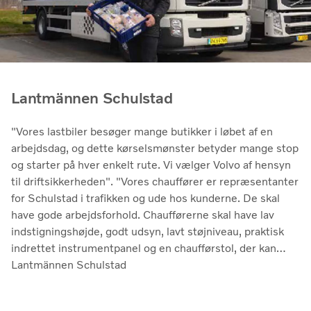
Lantmännen Schulstad
"Vores lastbiler besøger mange butikker i løbet af en
arbejdsdag, og dette kørselsmønster betyder mange stop
og starter på hver enkelt rute. Vi vælger Volvo af hensyn
til driftsikkerheden". "Vores chauffører er repræsentanter
for Schulstad i trafikken og ude hos kunderne. De skal
have gode arbejdsforhold. Chaufførerne skal have lav
indstigningshøjde, godt udsyn, lavt støjniveau, praktisk
indrettet instrumentpanel og en chaufførstol, der kan
indstilles til chaufførens ønsker og behov.”
Lantmännen Schulstad