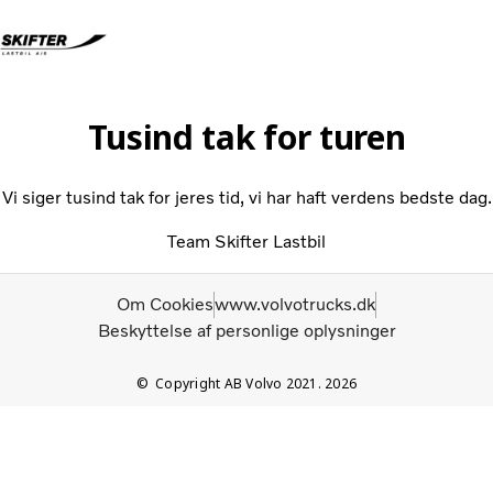
Volvo Lastbiler
Tusind tak for turen
Renault Lastbiler
Brugte lastbiler
Vi siger tusind tak for jeres tid, vi har haft verdens bedste dag.
Nyheder
Kontakt os
Team Skifter Lastbil
Karriere
Om os
Om Cookies
www.volvotrucks.dk
Beskyttelse af personlige oplysninger
Copyright AB Volvo 2021. 2026