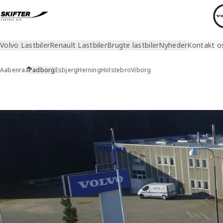
Volvo Lastbiler
Renault Lastbiler
Brugte lastbiler
Nyheder
Kontakt o
Aabenraa
Padborg
Esbjerg
Herning
Holstebro
Viborg
Kontakt os
Padborg