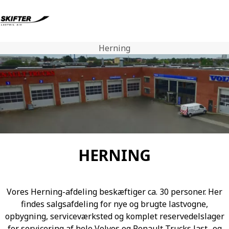
Herning
Volvo Lastbiler
Renault Lastbiler
Brugte lastbiler
Nyheder
Kontakt os
Karriere
Om os
HERNING
Vores Herning-afdeling beskæftiger ca. 30 personer. Her
findes salgsafdeling for nye og brugte lastvogne,
opbygning, serviceværksted og komplet reservedelslager
for servicering af hele Volvos og Renault Trucks last- og