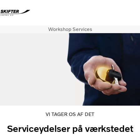
Workshop Services
Login
Kundeportal
Volvo Lastbiler
Renault Lastbiler
Brugte lastbiler
Nyheder
Kontakt os
Karriere
Om os
VI TAGER OS AF DET
Serviceydelser på værkstedet